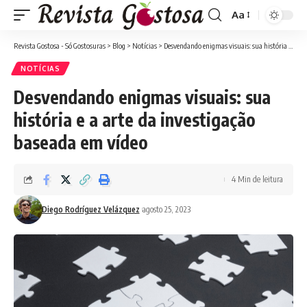
Aa
Font
Resizer
Revista Gostosa - Só Gostosuras
>
Blog
>
Notícias
>
Desvendando enigmas visuais: sua história e a arte da investigação baseada em vídeo
NOTÍCIAS
Desvendando enigmas visuais: sua
história e a arte da investigação
baseada em vídeo
4 Min de leitura
Diego Rodríguez Velázquez
agosto 25, 2023