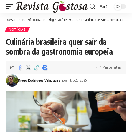
Aa
Font
Resizer
Revista Gostosa - Só Gostosuras
>
Blog
>
Notícias
>
Culinária brasileira quer sair da sombra da gastronomia europeia
NOTÍCIAS
Culinária brasileira quer sair da
sombra da gastronomia europeia
4 Min de leitura
Diego Rodríguez Velázquez
novembro 28, 2025