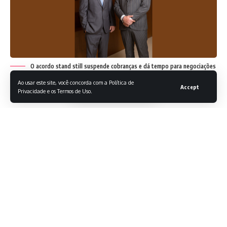
O acordo stand still suspende cobranças e dá tempo para negociações
estratégicas, ajudando a recuperação judicial e evitando a falência, segundo
Ao usar este site, você concorda com a Política de
Rodrigo Gonçalves Pimentel.
Accept
Privacidade e os Termos de Uso.
Quando uma empresa enfrenta dificuldades financeiras, agir
com estratégia é determinante para evitar a falência.
Tendo isso em vista, como destaca Rodrigo Pimentel
advogado, o acordo
stand still
tem se mostrado uma
ferramenta eficaz para empresas em crise que buscam
reorganizar suas finanças antes de recorrer à recuperação
judicial. Essa prática cria um ambiente de negociação mais
equilibrado, oferecendo um fôlego extra e previsibilidade
para devedores e credores. Interessado em saber mais