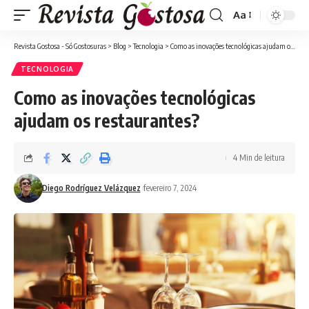
Aa
Font
Resizer
Revista Gostosa - Só Gostosuras
>
Blog
>
Tecnologia
>
Como as inovações tecnológicas ajudam os restaurantes?
TECNOLOGIA
Como as inovações tecnológicas
ajudam os restaurantes?
4 Min de leitura
Diego Rodríguez Velázquez
fevereiro 7, 2024