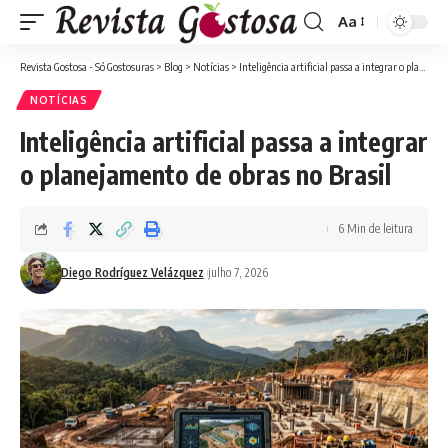
Aa
Font
Resizer
Revista Gostosa - Só Gostosuras
>
Blog
>
Notícias
>
Inteligência artificial passa a integrar o planejamento de obras no Brasil
NOTÍCIAS
Inteligência artificial passa a integrar
o planejamento de obras no Brasil
6 Min de leitura
Diego Rodríguez Velázquez
julho 7, 2026