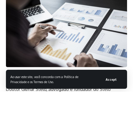
Gilmar Stelo
Ao usar este site, você concorda com a Política de
Accept
Privacidade e os Termos de Uso.
Doutor Gilmar Stelo, advogado e fundador do Stelo
Advogados, está inserido em uma discussão que vem
despertando interesse entre empresários e especialistas
em gestão: até que ponto a organização interna de uma
empresa pode influenciar a redução de conflitos? Em um
ambiente corporativo cada vez mais complexo, cresce a