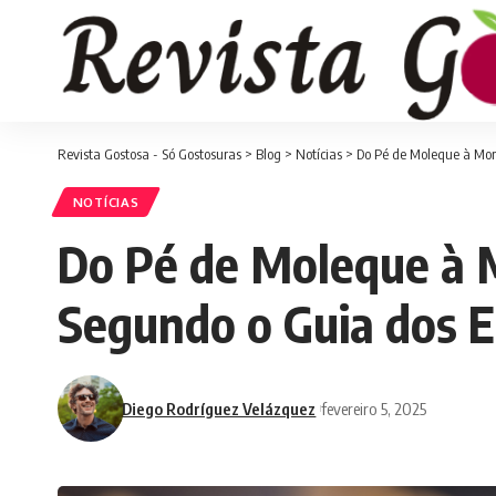
Revista Gostosa - Só Gostosuras
>
Blog
>
Notícias
>
Do Pé de Moleque à Mort
NOTÍCIAS
Do Pé de Moleque à M
Segundo o Guia dos 
Diego Rodríguez Velázquez
fevereiro 5, 2025