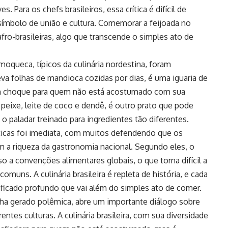
. Para os chefs brasileiros, essa crítica é difícil de
 símbolo de união e cultura. Comemorar a feijoada no
s afro-brasileiras, algo que transcende o simples ato de
oqueca, típicos da culinária nordestina, foram
eva folhas de mandioca cozidas por dias, é uma iguaria de
um choque para quem não está acostumado com sua
peixe, leite de coco e dendê, é outro prato que pode
o paladar treinado para ingredientes tão diferentes.
ríticas foi imediata, com muitos defendendo que os
 a riqueza da gastronomia nacional. Segundo eles, o
o a convenções alimentares globais, o que torna difícil a
muns. A culinária brasileira é repleta de história, e cada
ificado profundo que vai além do simples ato de comer.
enha gerado polêmica, abre um importante diálogo sobre
tes culturas. A culinária brasileira, com sua diversidade