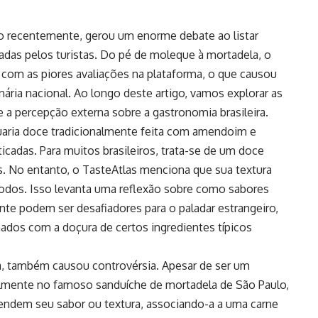
ado recentemente, gerou um enorme debate ao listar
adas pelos turistas. Do pé de moleque à mortadela, o
l com as piores avaliações na plataforma, o que causou
inária nacional. Ao longo deste artigo, vamos explorar as
e a percepção externa sobre a gastronomia brasileira.
uaria doce tradicionalmente feita com amendoim e
icadas. Para muitos brasileiros, trata-se de um doce
s. No entanto, o TasteAtlas menciona que sua textura
todos. Isso levanta uma reflexão sobre como sabores
te podem ser desafiadores para o paladar estrangeiro,
dos com a doçura de certos ingredientes típicos
ta, também causou controvérsia. Apesar de ser um
ialmente no famoso sanduíche de mortadela de São Paulo,
endem seu sabor ou textura, associando-a a uma carne