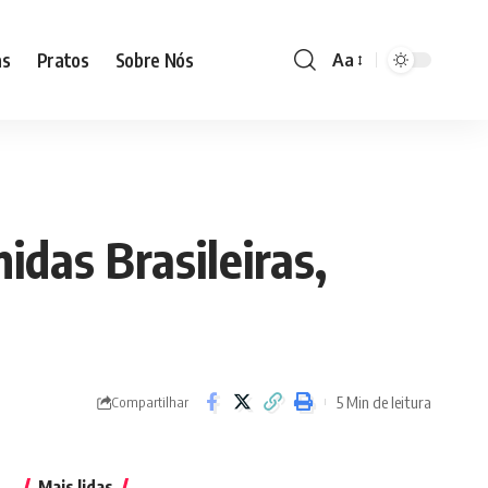
as
Pratos
Sobre Nós
Aa
Font
Resizer
das Brasileiras,
5 Min de leitura
Compartilhar
Mais lidas