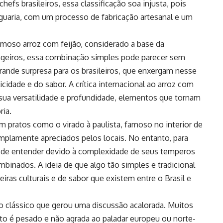
chefs brasileiros, essa classificação soa injusta, pois
guaria, com um processo de fabricação artesanal e um
famoso arroz com feijão, considerado a base da
rangeiros, essa combinação simples pode parecer sem
rande surpresa para os brasileiros, que enxergam nesse
cidade e do sabor. A crítica internacional ao arroz com
r sua versatilidade e profundidade, elementos que tornam
ria.
 pratos como o virado à paulista, famoso no interior de
mplamente apreciados pelos locais. No entanto, para
is de entender devido à complexidade de seus temperos
inados. A ideia de que algo tão simples e tradicional
eiras culturais e de sabor que existem entre o Brasil e
 clássico que gerou uma discussão acalorada. Muitos
ato é pesado e não agrada ao paladar europeu ou norte-