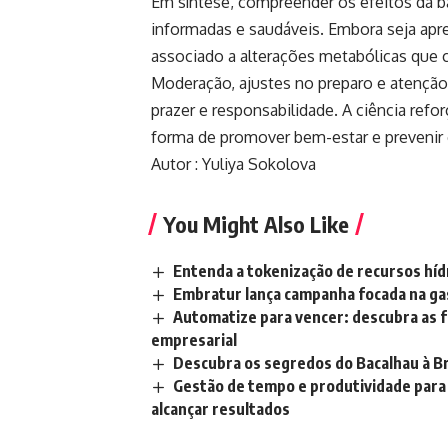
Em síntese, compreender os efeitos da b
informadas e saudáveis. Embora seja apr
associado a alterações metabólicas que 
Moderação, ajustes no preparo e atenção
prazer e responsabilidade. A ciência ref
forma de promover bem-estar e prevenir 
Autor : Yuliya Sokolova
You Might Also Like
Entenda a tokenização de recursos híd
Embratur lança campanha focada na gas
Automatize para vencer: descubra as 
empresarial
Descubra os segredos do Bacalhau à Br
Gestão de tempo e produtividade para 
alcançar resultados