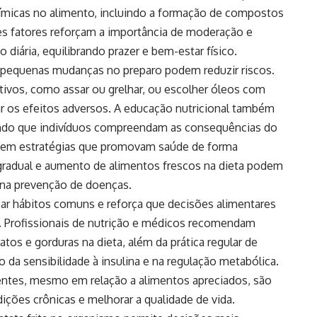
químicas no alimento, incluindo a formação de compostos
ses fatores reforçam a importância de moderação e
diária, equilibrando prazer e bem-estar físico.
 pequenas mudanças no preparo podem reduzir riscos.
ivos, como assar ou grelhar, ou escolher óleos com
zar os efeitos adversos. A educação nutricional também
ndo que indivíduos compreendam as consequências do
otem estratégias que promovam saúde de forma
 gradual e aumento de alimentos frescos na dieta podem
 na prevenção de doenças.
sar hábitos comuns e reforça que decisões alimentares
o. Profissionais de nutrição e médicos recomendam
atos e gorduras na dieta, além da prática regular de
o da sensibilidade à insulina e na regulação metabólica.
entes, mesmo em relação a alimentos apreciados, são
ições crônicas e melhorar a qualidade de vida.