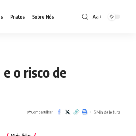
as
Pratos
Sobre Nós
Aa
Font
Resizer
 e o risco de
5 Min de leitura
Compartilhar
Mais lidas