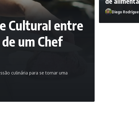
de alimenta
Diego Rodrígue
 Cultural entre
o de um Chef
são culinária para se tornar uma
Diego Rodríguez