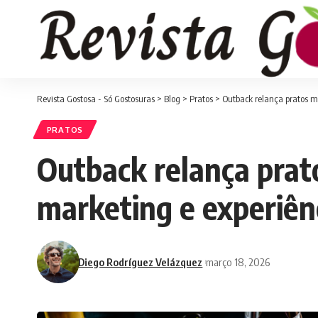
Revista Gostosa - Só Gostosuras
>
Blog
>
Pratos
>
Outback relança pratos m
PRATOS
Outback relança prato
marketing e experiên
Diego Rodríguez Velázquez
março 18, 2026