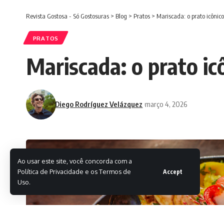
Revista Gostosa - Só Gostosuras
>
Blog
>
Pratos
>
Mariscada: o prato icôni
PRATOS
Mariscada: o prato i
Diego Rodríguez Velázquez
março 4, 2026
Ao usar este site, você concorda com a
Política de Privacidade e os Termos de
Accept
Uso.