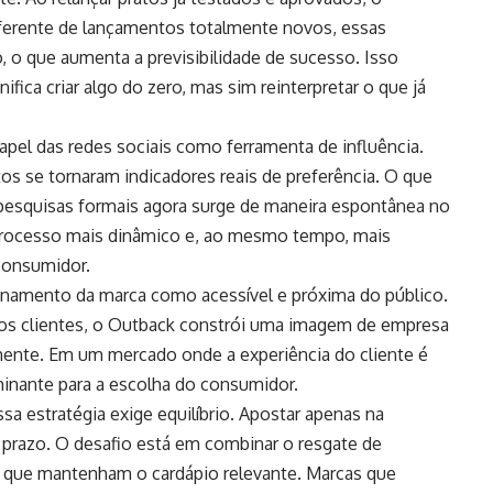
Diferente de lançamentos totalmente novos, essas
o, o que aumenta a previsibilidade de sucesso. Isso
ica criar algo do zero, mas sim reinterpretar o que já
pel das redes sociais como ferramenta de influência.
s se tornaram indicadores reais de preferência. O que
pesquisas formais agora surge de maneira espontânea no
 processo mais dinâmico e, ao mesmo tempo, mais
consumidor.
ionamento da marca como acessível e próxima do público.
os clientes, o Outback constrói uma imagem de empresa
amente. Em um mercado onde a experiência do cliente é
minante para a escolha do consumidor.
sa estratégia exige equilíbrio. Apostar apenas na
o prazo. O desafio está em combinar o resgate de
s que mantenham o cardápio relevante. Marcas que