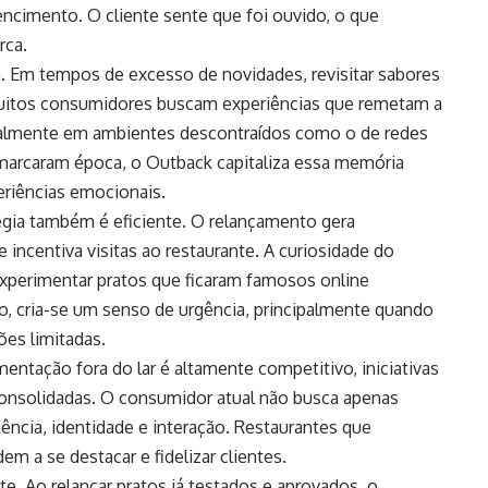
cimento. O cliente sente que foi ouvido, o que
rca.
a. Em tempos de excesso de novidades, revisitar sabores
Muitos consumidores buscam experiências que remetam a
almente em ambientes descontraídos como o de redes
 marcaram época, o Outback capitaliza essa memória
eriências emocionais.
égia também é eficiente. O relançamento gera
 incentiva visitas ao restaurante. A curiosidade do
experimentar pratos que ficaram famosos online
so, cria-se um senso de urgência, principalmente quando
es limitadas.
mentação fora do lar é altamente competitivo, iniciativas
consolidadas. O consumidor atual não busca apenas
ncia, identidade e interação. Restaurantes que
 a se destacar e fidelizar clientes.
. Ao relançar pratos já testados e aprovados, o