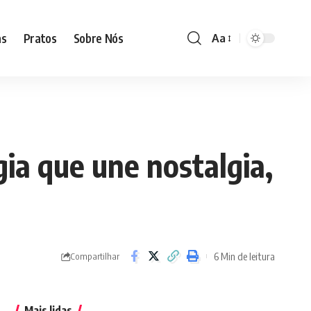
as
Pratos
Sobre Nós
Aa
Font
Resizer
ia que une nostalgia,
6 Min de leitura
Compartilhar
Mais lidas