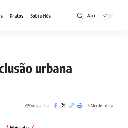
as
Pratos
Sobre Nós
Aa
Font
Resizer
nclusão urbana
5 Min de leitura
Compartilhar
Mais lidas